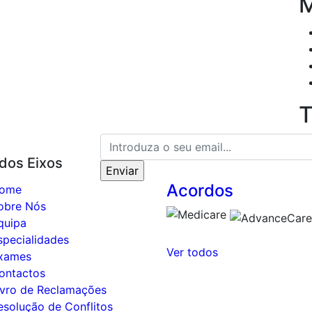
T
 dos Eixos
Acordos
ome
obre Nós
quipa
specialidades
Ver todos
xames
ontactos
ivro de Reclamações
esolução de Conflitos