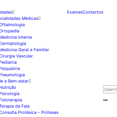
idades
Exames
Contactos
cialidades Médicas
Oftalmologia
Ortopedia
Medicina Interna
Dermatologia
Medicina Geral e Familiar
Cirurgia Vascular
Pediatria
Psiquiatria
Pneumologia
e e Bem-estar
Nutrição
Search
Psicologia
for:
Fisioterapia
Searc
Terapia da Fala
Consulta Protésica – Próteses