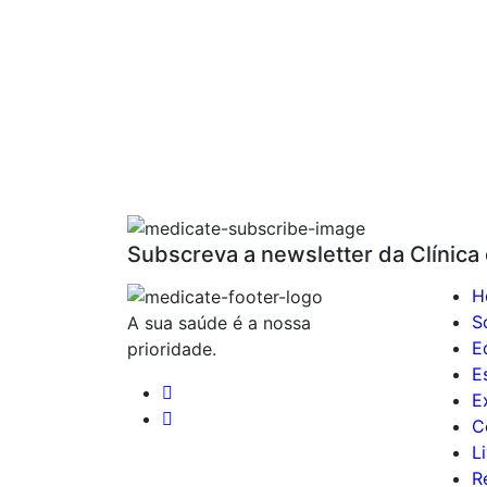
Subscreva a newsletter da Clínica
H
S
A sua saúde é a nossa
E
prioridade.
E
E
C
L
R