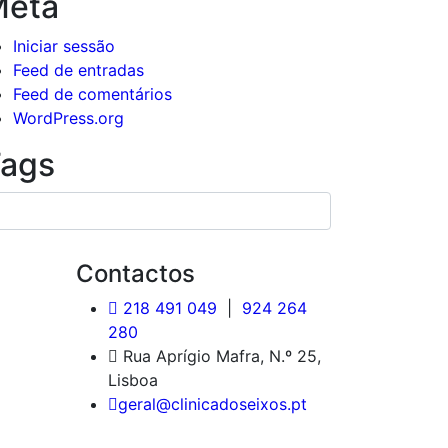
Meta
Iniciar sessão
Feed de entradas
Feed de comentários
WordPress.org
ags
Contactos
218 491 049
|
924 264
280
Rua Aprígio Mafra, N.º 25,
Lisboa
geral@clinicadoseixos.pt