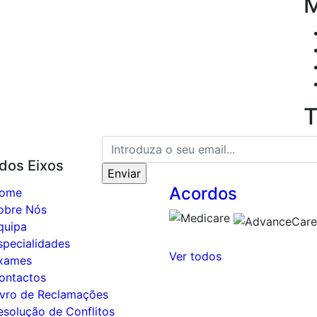
T
 dos Eixos
Acordos
ome
obre Nós
quipa
specialidades
Ver todos
xames
ontactos
ivro de Reclamações
esolução de Conflitos