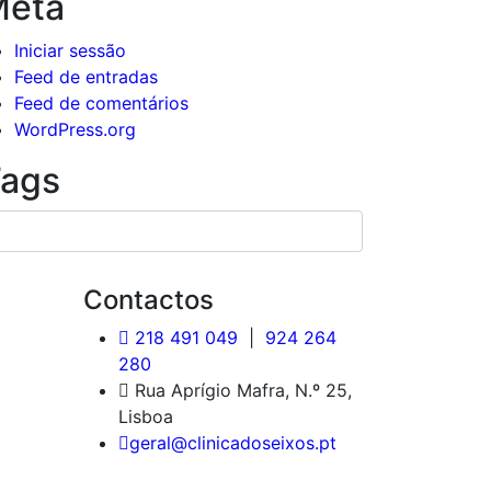
Meta
Iniciar sessão
Feed de entradas
Feed de comentários
WordPress.org
ags
Contactos
218 491 049
|
924 264
280
Rua Aprígio Mafra, N.º 25,
Lisboa
geral@clinicadoseixos.pt