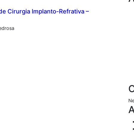
 Cirurgia Implanto-Refrativa –
Pedrosa
C
Ne
A