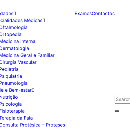
idades
Exames
Contactos
cialidades Médicas
Oftalmologia
Ortopedia
Medicina Interna
Dermatologia
Medicina Geral e Familiar
Cirurgia Vascular
Pediatria
Psiquiatria
Pneumologia
e e Bem-estar
Nutrição
Search
Psicologia
for:
Fisioterapia
Searc
Terapia da Fala
Consulta Protésica – Próteses