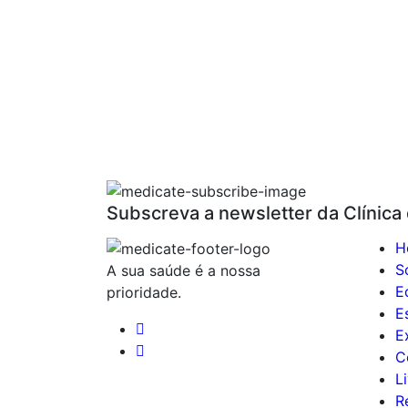
Subscreva a newsletter da Clínica
H
S
A sua saúde é a nossa
E
prioridade.
E
E
C
L
R